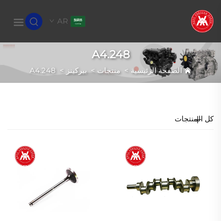
AR
A4.248
الصفحة الرئيسية
>
منتجات
>
بيركينز
>
A4.248
كل المنتجات