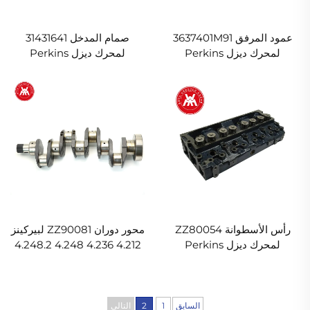
عمود المرفق 3637401M91
صمام المدخل 31431641
لمحرك ديزل Perkins
لمحرك ديزل Perkins
A4.248
A4.248
رأس الأسطوانة ZZ80054
محور دوران ZZ90081 لبيركينز
لمحرك ديزل Perkins
4.212 4.236 4.248 4.248.2
A4.248
محرك Phaser 1000
السابق
1
2
التالي