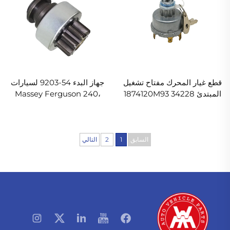
قطع غيار المحرك مفتاح تشغيل
جهاز البدء 54-9203 لسيارات
المبتدئ 34228 1874120M93
Massey Ferguson 240،
1874535M3 لجرار ماسي
145، 250، 255، 350، 375،
فيرجوسون
425، 440، 450
السابق
1
2
التالي