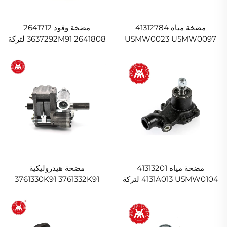
مضخة مياه 41312784
مضخة وقود 2641712
U5MW0023 U5MW0097
2641808 3637292M91 لتركة
لتركة ماسسي فيرغسون
ماسسي فيرغسون
230،240،250،253،254،255
240،250،254،255
مضخة مياه 41313201
مضخة هيدروليكية
4131A013 U5MW0104 لتركة
3761330K91 3761332K91
ماسسي فيرغسون 274 284
لجرار Massey Ferguson
294