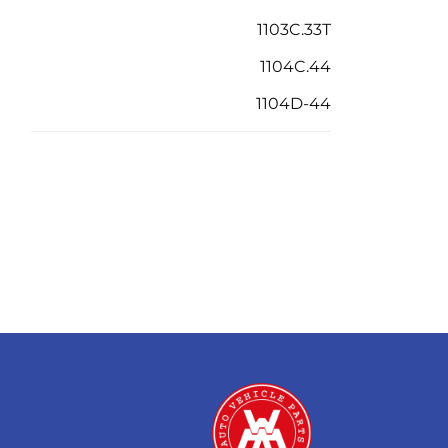
1103C.33T
1104C.44
1104D-44