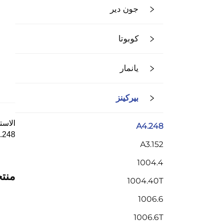
جون دير
كوبوتا
يانمار
بيركينز
الاست
A4.248
4.248
A3.152
1004.4
منت
1004.40T
1006.6
1006.6T