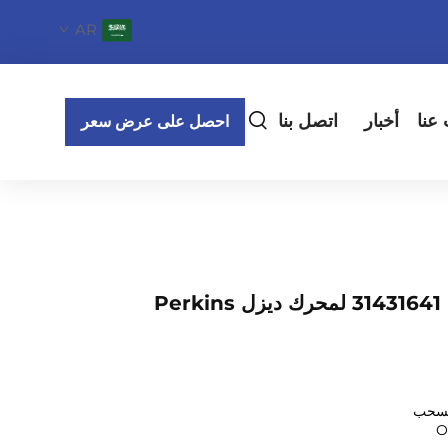
AR
عنا
أخبار
اتصل بنا
احصل على عرض سعر
صمام المدخل 31431641 لمحرك ديزل Perkins
السحب