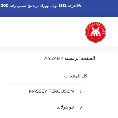
الغرفة 1312 بولي وورلد تريدينج سنتر، رقم 1000 شارع شينغانت الشرق، منطقة هاizhu، قوانغتشو قوانغدونغ، الصين.
الصفحة الرئيسية >
A4.248
كل المنتجات
MASSEY FERGUSON
نيو هولاند