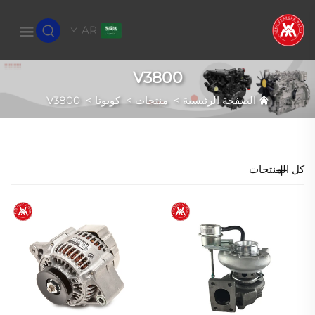
AR
V3800
الصفحة الرئيسية
>
منتجات
>
كوبوتا
>
V3800
كل المنتجات