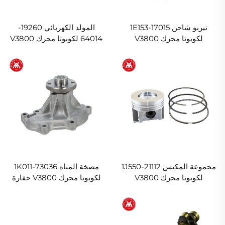
تيربو شاحن 1E153-17015
المولد الكهربائي 19260-
لكوبوتا محرك V3800
64014 لكوبوتا محرك V3800
مجموعة المكبس 1J550-21112
مضخة المياه 1K011-73036
لكوبوتا محرك V3800
لكوبوتا محرك V3800 حفارة
جرّار