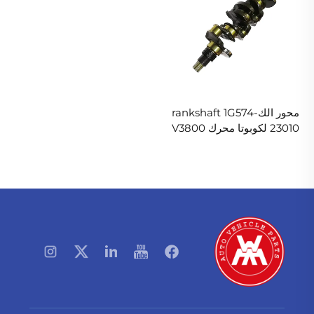
محور الكrankshaft 1G574-
23010 لكوبوتا محرك V3800
حفارة جرّار