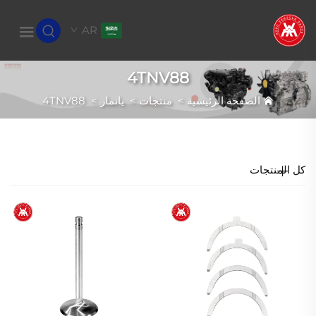
AR
4TNV88
الصفحة الرئيسية
>
منتجات
>
يانمار
>
4TNV88
كل المنتجات