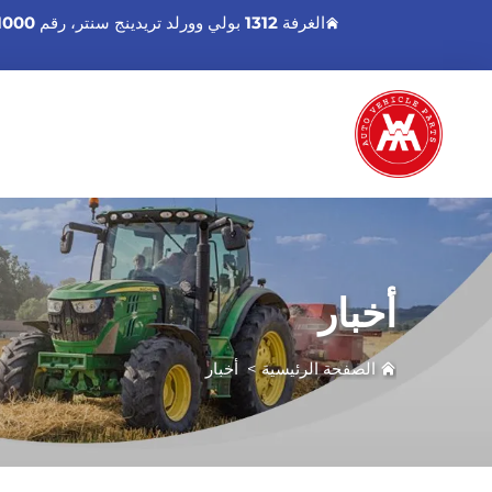
الغرفة 1312 بولي وورلد تريدينج سنتر، رقم 1000 شارع شينغانت الشرق، منطقة هاizhu، قوانغتشو قوانغدونغ، الصين.
أخبار
الصفحة الرئيسية
>
أخبار