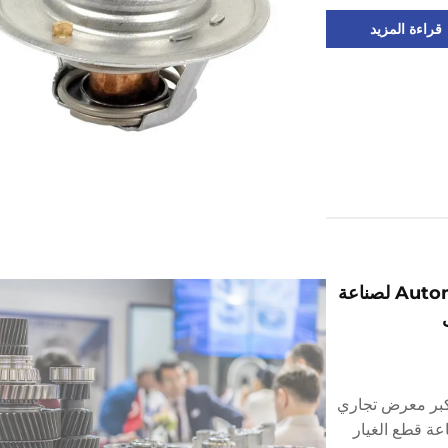
قراءة المزيد
معرض Automechanika Istanbul 2025 لصناعة
عرض Automechanika Istanbul أكبر معرض تجاري
عة قطع الغيار