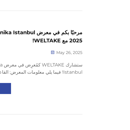
مرحبًا بكم في معرض bul
2025 مع WELTAKE!
May 26, 2025
ستشا
رقم: D170 الوقت
TUYAP للمعارض والمؤتمرات. سنجلب لكم أفضل المنتجات...