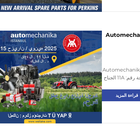
Automechanika Istan
رك WELTAKE كمُعرِض في معرض Automechanika
Istanbul! فيما يلي معلومات المعرض: القاعة رقم: 11A الجناح
: 12 - 15 يونيو 2025 الموقع: مركز إسطنبول
قراءة المزيد