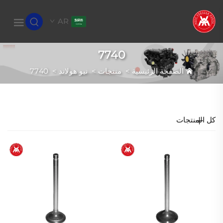
AR
7740
الصفحة الرئيسية
>
منتجات
>
نيو هولاند
>
7740
كل المنتجات