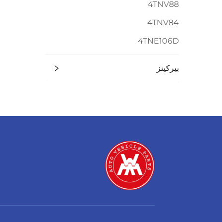
4TNV88
4TNV84
4TNE106D
بيركينز