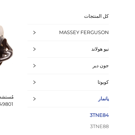
كل المنتجات
MASSEY FERGUSON
نيو هولاند
جون دير
كوبوتا
يانمار
49801 يانمار لمحرك NE84
3TNE84
3TNE88