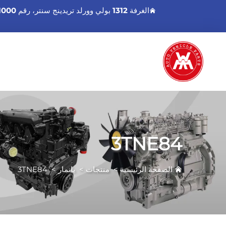
الغرفة 1312 بولي وورلد تريدينج سنتر، رقم 1000 شارع شينغانت الشرق، منطقة هاizhu، قوانغتشو قوانغدونغ، الصين.
3TNE84
الصفحة الرئيسية
>
منتجات
>
يانمار
>
3TNE84