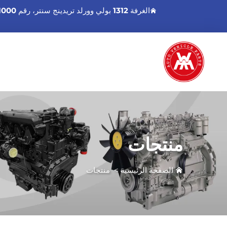
الغرفة 1312 بولي وورلد تريدينج سنتر، رقم 1000 شارع شينغانت الشرق، منطقة هاizhu، قوانغتشو قوانغدونغ، الصين.
منتجات
الصفحة الرئيسية
>
منتجات