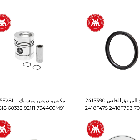
ختم عمود المرفق الخلفي 2415390
مكبس، د
618 68332 82111 734466M91
2418F475 2418F703 70730050
Massey 
734467M91 لشركة sey
Ferguson