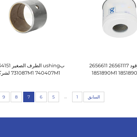
فلتر وقود 26561117 2656611
بushing الطرف الص
1851890M1 1851890M91
731087M1 740407M1
1712202M1 1077260M91 لشركة
ماسي فيرغسون
ماسي فيرغسون
...
السابق
1
5
6
7
8
9