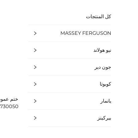
كل المنتجات
MASSEY FERGUSON
نيو هولاند
جون دير
كوبوتا
يانمار
1076898M1 لـ Ferguson
بيركينز