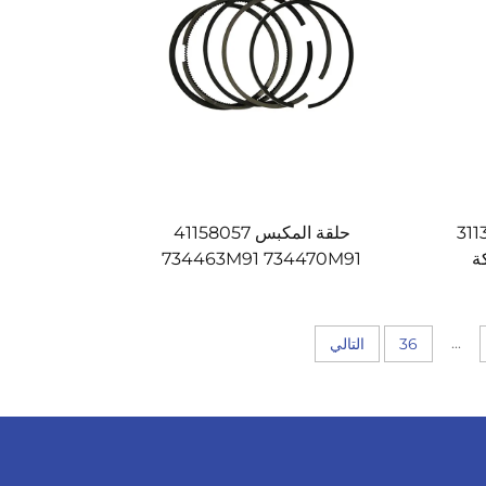
غير 31134151
حلقة المكبس 41158057
 لشركة
734463M91 734470M91
736494M91 745661M91
745818M91 836325M91 لـ
Massey Ferguson
...
36
التالي