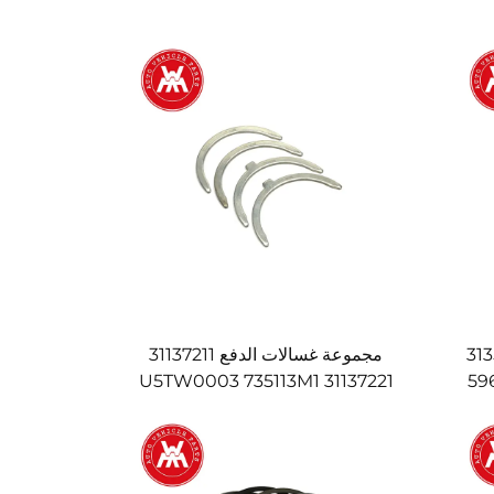
بوس ومشابك لـ 3135F281
مجموعة غسالات الدفع 31137211
31137221 U5TW0003 735113M1
59
Mas
7352112M1 لشركة ماسي فيرغسون