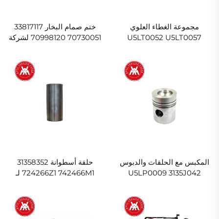
مجموعة الغطاء العلوي
ختم صمام البخار 33817117
U5LT0052 U5LT0057
70730051 70998120 لشركة
Massey Ferguson
3637362M91 3637363M91
لشركة Massey Ferguson
المكبس مع الحلقات والدبوس
حلقة أسطوانة 31358352
U5LP0009 3135J042
724266Z1 742466M1 لـ
Massey Ferguson
747050M91 3641254M91
لشركة Massey Ferguson