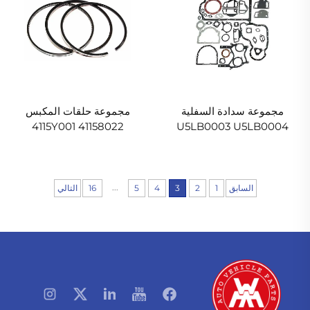
مجموعة سدادة السفلية
مجموعة حلقات المكبس
41158022 4115Y001
U5LB0003 U5LB0004
736416M91 747191M91 لـ
747428M91 لجهاز Massey
Ferguson
Massey Ferguson
...
السابق
1
2
3
4
5
16
التالي