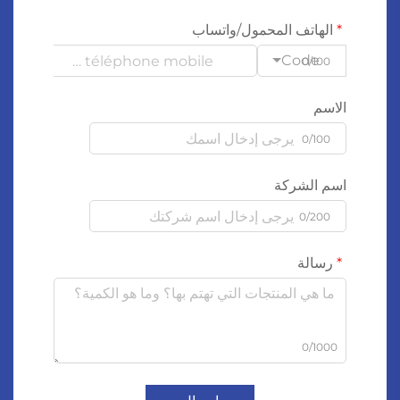
الهاتف المحمول/واتساب
Code
0/100
الاسم
0/100
اسم الشركة
0/200
رسالة
0/1000