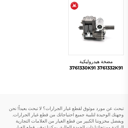
Massey Ferguson
سلسلة 200
مضخة هيدروليكية
3761330K91 3761332K91
لجرار Massey Ferguson
تبحث عن مورد موثوق لقطع غيار الجرارات؟ لا تبحث بعيداً! نحن
وجهتك الوحيدة لتلبية جميع احتياجاتك من قطع غيار الجرارات.
وبفضل مخزوننا الكبير من قطع الغيار من العلامات التجارية
الرائدة ومنتجاتنا ذات الجودة العالية، يمكننا توفير قطع الغيار