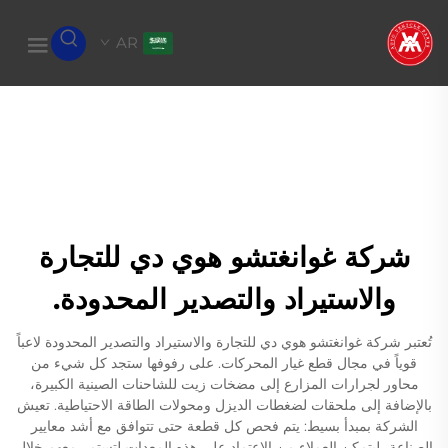
AR
شركة غوانغتشو هوي دي للتجارة
والاستيراد والتصدير المحدودة.
تُعتبر شركة غوانغتشو هوي دي للتجارة والاستيراد والتصدير المحدودة لاعباً
قوياً في مجال قطع غيار المحركات. على رفوفها ستجد كل شيء من
محاور لجرارات المزارع إلى مضخات زيت للشاحنات الصينية الكبيرة،
بالإضافة إلى ملحقات لضغطات الديزل ومحولات الطاقة الاحتياطية. تعيش
الشركة بمبدأ بسيط: يتم فحص كل قطعة حتى تتوافق مع أشد معايير
الصناعة، ليتمكن العملاء من الاعتماد على هذه المعدات لتستمر معهم خلال