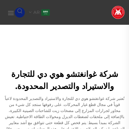
AR
شركة غوانغتشو هوي دي للتجارة
والاستيراد والتصدير المحدودة.
تُعتبر شركة غوانغتشو هوي دي للتجارة والاستيراد والتصدير المحدودة لاعباً
قوياً في مجال قطع غيار المحركات. على رفوفها ستجد كل شيء من
محاور لجرارات المزارع إلى مضخات زيت للشاحنات الصينية الكبيرة،
بالإضافة إلى ملحقات لضغطات الديزل ومحولات الطاقة الاحتياطية. تعيش
الشركة بمبدأ بسيط: يتم فحص كل قطعة حتى تتوافق مع أشد معايير
الصناعة، ليتمكن العملاء من الاعتماد على هذه المعدات لتستمر معهم خلال