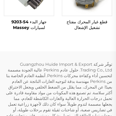
قطع غيار المحرك مفتاح
جهاز البدء 54-9203
تشغيل الإشعال
لسيارات Massey
1446116M91 لجرارات
Ferguson 240، 145،
250، 255، 350، 375، 425،
Massey Ferguson
سلسلة 200
440، 450
توفّر شركة Guangzhou Huide Import & Export
Trading Co., Ltd. حلول عادم Perkins عالية الجودة مصممة
لتحسين أداء وكفاءة محركات Perkins. أنظمة العادم الخاصة بنا
من Perkins مهندسة بدقة لتوجيه الغازات الناتجة عن العادم
بعيدًا عن المحرك، مما يقلل من الضغط الخلفي ويجعل الاحتراق
أكثر سلاسة. تم تصنيع هذه المكونات من مواد مقاومة قادرة على
تحمل درجات الحرارة العالية والغازات الكاشطة للعادم، مما
يجعلها مصممة لتدوم طويلاً. سواء كان ذلك لأجهزة زراعية تعمل
في تضاريس صعبة، أو شاحنات ثقيلة تقوم برحلات طويلة، أو
وحدات توليد الطاقة التي تعمل بشكل مستمر، فإن منتجات عادم