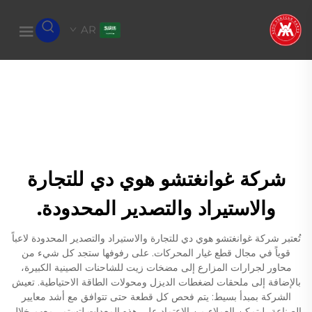
AR
شركة غوانغتشو هوي دي للتجارة
والاستيراد والتصدير المحدودة.
تُعتبر شركة غوانغتشو هوي دي للتجارة والاستيراد والتصدير المحدودة لاعباً
قوياً في مجال قطع غيار المحركات. على رفوفها ستجد كل شيء من
محاور لجرارات المزارع إلى مضخات زيت للشاحنات الصينية الكبيرة،
بالإضافة إلى ملحقات لضغطات الديزل ومحولات الطاقة الاحتياطية. تعيش
الشركة بمبدأ بسيط: يتم فحص كل قطعة حتى تتوافق مع أشد معايير
الصناعة، ليتمكن العملاء من الاعتماد على هذه المعدات لتستمر معهم خلال