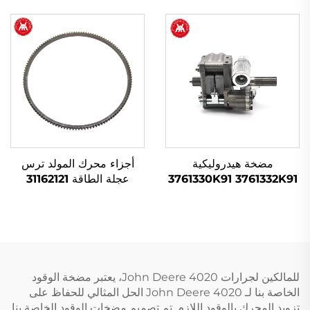
1874120M93 1874535M3
لجرار ماسي فيرجوسون
مضخة هيدروليكية
أجزاء محرك المولد ترس
3761330K91 3761332K91
عجلة الطاقة 31162121
لجرار Massey Ferguson
لسلسلة Perkins 1100
للمالكين لجرارات John Deere 4020، يعتبر مضخة الوقود
الخاصة بنا لـ John Deere 4020 الحل المثالي للحفاظ على
تزويد المحرك بالوقود اللازم. تم تصميم مضخات الوقود الخاصة بنا