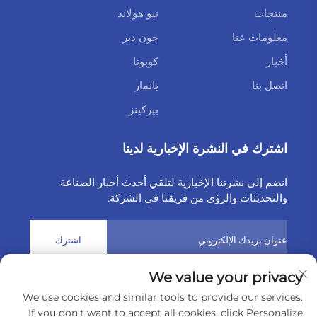
منتجات
نيو هولاند
معلومات عنا
جون دير
أخبار
كوبوتا
اتصل بنا
يانمار
بيركينز
اشترك في النشرة الإخبارية لدينا
انضم إلى نشرتنا الإخبارية لتلقي أحدث أخبار الصناعة
والتحديثات والرؤى من فريقنا في الشركة.
اشترك
We value your privacy
حقوق النشر © 2025 بواسطة شركة Weltake للواردات والصادرات
We use cookies and similar tools to provide our services.
المحدودة
سياسة الخصوصية
If you don't want to accept all cookies, click Personalize