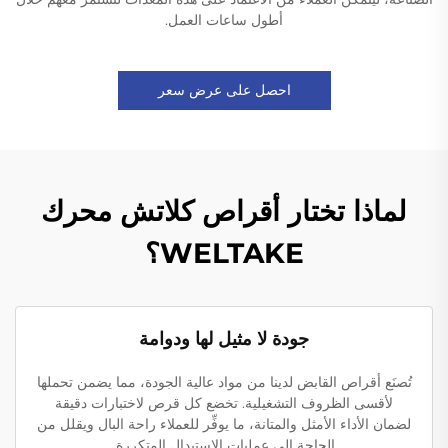
أطول ساعات العمل.
احصل على عرض سعر
لماذا تختار أقراص كلاتش محرك
WELTAKE؟
جودة لا مثيل لها ودوامة
تُصنَع أقراص القابض لدينا من مواد عالية الجودة، مما يضمن تحملها
لأقسى الظروف التشغيلية. تخضع كل قرص لاختبارات دقيقة
لضمان الأداء الأمثل والمتانة، ما يوفِّر للعملاء راحة البال ويقلل من
الحاجة إلى عمليات الاستبدال المتكررة.