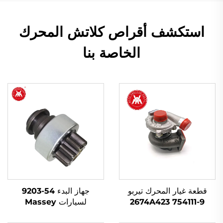
استكشف أقراص كلاتش المحرك
الخاصة بنا
قطعة غيار المحرك تيربو
جهاز البدء 54-9203
2674A423 754111-9
لسيارات Massey
لتوربينات Perkins 1103A-
Ferguson 240، 145،