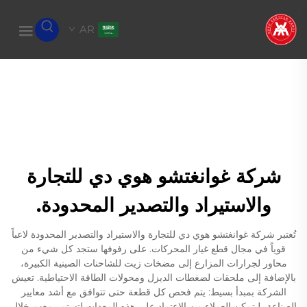
AR
شركة غوانغتشو هوي دي للتجارة
والاستيراد والتصدير المحدودة.
تُعتبر شركة غوانغتشو هوي دي للتجارة والاستيراد والتصدير المحدودة لاعباً
قوياً في مجال قطع غيار المحركات. على رفوفها ستجد كل شيء من
محاور لجرارات المزارع إلى مضخات زيت للشاحنات الصينية الكبيرة،
بالإضافة إلى ملحقات لضغطات الديزل ومحولات الطاقة الاحتياطية. تعيش
الشركة بمبدأ بسيط: يتم فحص كل قطعة حتى تتوافق مع أشد معايير
الصناعة، ليتمكن العملاء من الاعتماد على هذه المعدات لتستمر معهم خلال