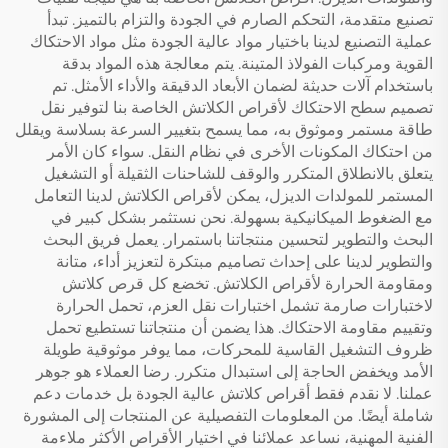
تصنيع متقدمة، التحكم الصارم في الجودة والتزام بالتميز. تبدأ
عملية التصنيع لدينا باختيار مواد عالية الجودة مثل مواد الاحتكاك
القوية ومركبات الفولاذ المتينة. يتم معالجة هذه المواد بدقة
باستخدام آلات حديثة لضمان الأبعاد الدقيقة والأداء الأمثل. تم
تصميم سطح الاحتكاك لأقراص الكلاتش الخاصة بنا لتوفير نقل
طاقة مستمر وموثوق به، مما يسمح بتغيير السرعة بسلاسة ويقلل
من احتكاك المكونات الأخرى في نظام النقل. سواء كان الأمر
يتعلق بالانطلاق المتكرر والوقف للشاحنات الثقيلة أو التشغيل
المستمر للمولدات الديزل، يمكن لأقراص الكلاتش لدينا التعامل
مع الضغوط الميكانيكية بسهولة. نحن نستثمر بشكل كبير في
البحث والتطوير لتحسين منتجاتنا باستمرار. يعمل فريق البحث
والتطوير لدينا على إحداث تصاميم مبتكرة لتعزيز أداء، متانة
ومقاومة الحرارة لأقراص الكلاتش. تخضع كل قرص كلاتش
لاختبارات صارمة تشمل اختبارات نقل العزم، تحمل الحرارة
وتقييم مقاومة الاحتكاك. هذا يضمن أن منتجاتنا تستطيع تحمل
ظروف التشغيل القاسية للمحركات، مما يوفر موثوقية طويلة
الأمد ويخفض الحاجة إلى استبدال متكرر. رضا العملاء هو جوهر
عملنا. لا نقدم فقط أقراص كلاتش عالية الجودة بل خدمات دعم
شاملة أيضًا. من المعلومات التفصيلية عن المنتجات إلى المشورة
الفنية المهنية، نساعد عملائنا في اختيار الأقراص الأكثر ملاءمة