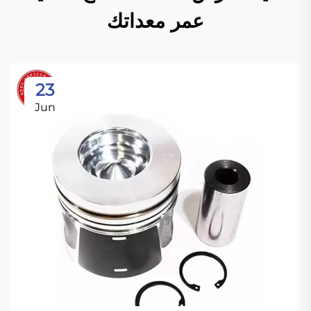
عمر معداتك
23
Jun