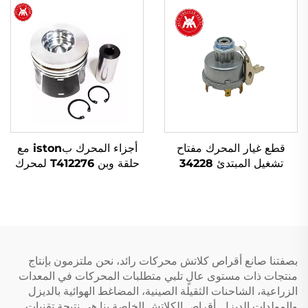
250، 255، 350، 375، 425،
33T، 1103C-33T
440، 450
قطع غيار المحرك مفتاح
أجزاء المحرك بiston مع
تشغيل المبتدئ 34228
حلقة وبن T412276 لمحرك
Perkins 1104D-44
1874120M93 1874535M3
لجرار ماسي فيرجوسون
1104C-44 404D-22
بصفتنا صانع أقراص كلاتش محركات رائد، نحن ملتزمون بإنتاج
منتجات ذات مستوى عالٍ تلبي متطلبات المحركات في المعدات
الزراعية، الشاحنات الثقيلة الصينية، المضاغط الهوائية بالديزل
والمولدات الديزل. أقراص الكلاتش الخاصة بنا هي نتيجة تقنيات