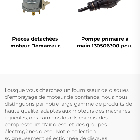
Pièces détachées
Pompe primaire à
moteur Démarreur
main 130506300 pour
Interrupteur
moteur Perkins 404D-
d'allumage 34228
22 1104D-44
1874120M93 1874535M3
pour tracteur Massey
Ferguson
Lorsque vous cherchez un fournisseur de disques
d’embrayage de moteur de confiance, nous nous
distinguons par notre large gamme de produits de
haute qualité, adaptés aux moteurs des machines
agricoles, des camions lourds chinois, des
compresseurs d'air diesel et des groupes
électrogènes diesel. Notre collection
soigneusement sélectionnée de disques