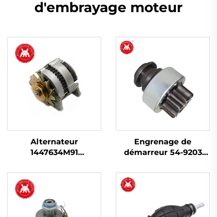
d'embrayage moteur
Alternateur
Engrenage de
1447634M91
démarreur 54-9203
1897695M91 pour
pour Massey Ferguson
Massey Ferguson 230
240, 145, 250, 255, 350,
240 253 263 265 283
375, 425, 440, 450
298