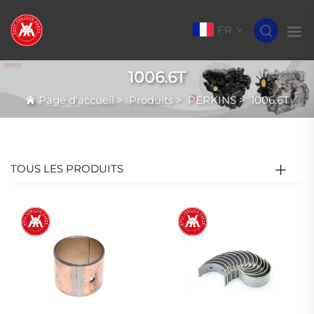
FR
1006.6T
Page d'accueil
>
Produits
>
PERKINS
>
1006.6T
TOUS LES PRODUITS