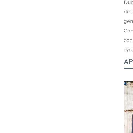
Dur
de 
gen
Con
con
ayu
AP