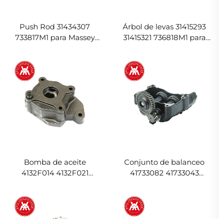
Push Rod 31434307
Árbol de levas 31415293
733817M1 para Massey
31415321 736818M1 para
Ferguson
Massey Ferguson
Bomba de aceite
Conjunto de balanceo
4132F014 4132F021
41733082 41733043
3637489M1 3637489M91
746432M91 70998135 para
para Massey Ferguson
Massey Ferguson