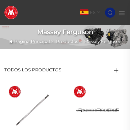
ES
Massey Ferguson
Página Principal
>
Productos
>
Massey Ferguson
TODOS LOS PRODUCTOS