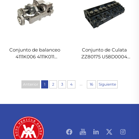
Conjunto de balanceo
Conjunto de Culata
4111K006 4111K011
ZZ80175 U58D0004
3637352M91 3637353M91
3637486M91 P4021 para
para Massey Ferguson
Massey Ferguson
...
Anterior
1
2
3
4
16
Siguiente