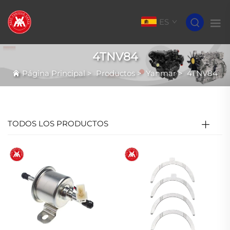
ES
4TNV84
Página Principal
>
Productos
>
Yanmar
>
4TNV84
TODOS LOS PRODUCTOS