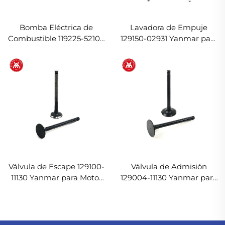
Bomba Eléctrica de
Lavadora de Empuje
Combustible 119225-52102
129150-02931 Yanmar para
Yanmar para Motor
Motor 4TNV84
4TNV84
Válvula de Escape 129100-
Válvula de Admisión
11130 Yanmar para Motor
129004-11130 Yanmar para
4TNV84
Motor 4TNV84