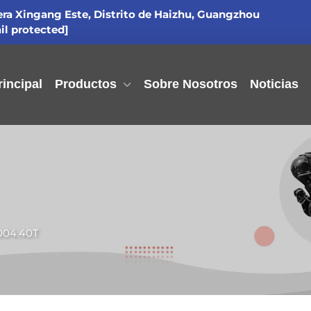
tera Xingang Este, Distrito de Haizhu, Guangzhou
il protected]
incipal
Productos
Sobre Nosotros
Noticias
004.40T