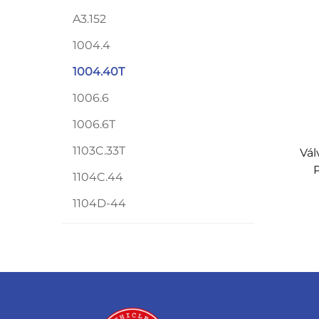
A3.152
1004.4
1004.40T
1006.6
1006.6T
1103C.33T
Vál
P
1104C.44
1104D-44