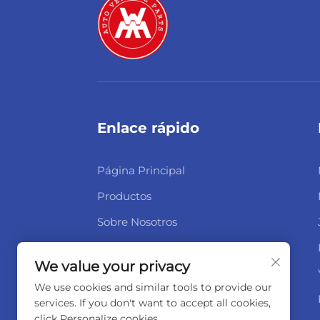
Enlace rápido
Página Principal
Productos
Sobre Nosotros
Noticias
We value your privacy
Contáctenos
We use cookies and similar tools to provide our
services. If you don't want to accept all cookies,
click Personalize cookies.