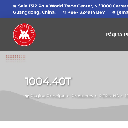
Sala 1312 Poly World Trade Center, N.º 1000 Carre
Guangdong, China.
+86-13249141367
[ema
Página Pr
1004.40T
Página Principal
>
Productos
>
PERKINS
>
1