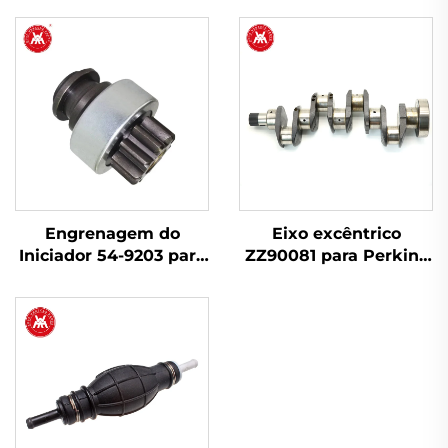
Engrenagem do
Eixo excêntrico
Iniciador 54-9203 para
ZZ90081 para Perkins
Massey Ferguson 240,
4.212 4.236 4.248
145, 250, 255, 350, 375,
4.248.2 1000 Phaser
425, 440, 450
Engine