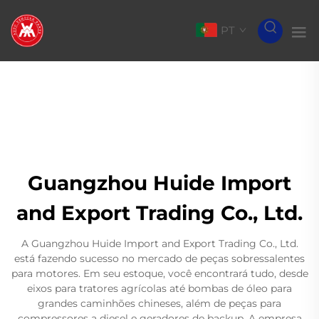
PT
Guangzhou Huide Import
and Export Trading Co., Ltd.
A Guangzhou Huide Import and Export Trading Co., Ltd.
está fazendo sucesso no mercado de peças sobressalentes
para motores. Em seu estoque, você encontrará tudo, desde
eixos para tratores agrícolas até bombas de óleo para
grandes caminhões chineses, além de peças para
compressores a diesel e geradores de backup. A empresa