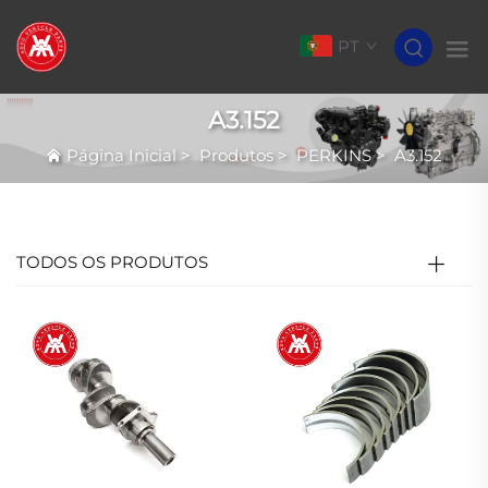
PT
A3.152
Página Inicial
>
Produtos
>
PERKINS
>
A3.152
TODOS OS PRODUTOS