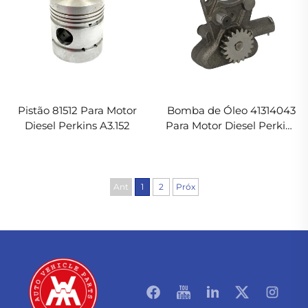
Pistão 81512 Para Motor
Bomba de Óleo 41314043
Diesel Perkins A3.152
Para Motor Diesel Perkins
A3.152
Ant
1
2
Próx