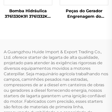
Bomba Hidráulica
Peças do Gerador
3761330K91 3761332K91
Engrenagem do
para Trator Massey
Volante 31162121 para
Ferguson
Perkins Série 1100
A Guangzhou Huide Import & Export Trading Co.,
Ltd. oferece starter de lagarta de alta qualidade,
projetado para atender às exigências rigorosas de
diversos equipamentos movidos a motores
Caterpillar. Seja maquinário agrícola trabalhando nos
campos, caminhões pesados nas estradas,
compressores de ar a diesel em canteiros de obras
ou geradores a diesel fornecendo energia, nossos
starters de lagarta garantem uma ignição confiável
do motor. Fabricados com precisão, esses starters
são feitos de materiais de primeira linha,