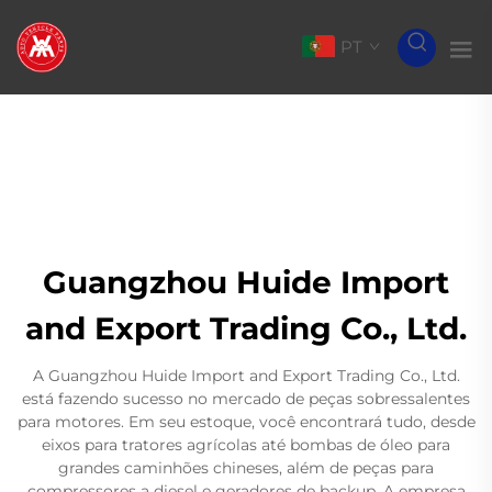
PT
Guangzhou Huide Import
and Export Trading Co., Ltd.
A Guangzhou Huide Import and Export Trading Co., Ltd.
está fazendo sucesso no mercado de peças sobressalentes
para motores. Em seu estoque, você encontrará tudo, desde
eixos para tratores agrícolas até bombas de óleo para
grandes caminhões chineses, além de peças para
compressores a diesel e geradores de backup. A empresa