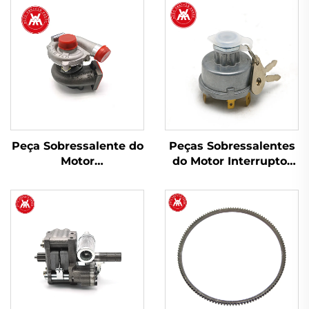
Peça Sobressalente do
Peças Sobressalentes
Motor
do Motor Interruptor
Turbocompressor
de Ignição do Iniciador
2674A423 754111-9 para
1446116M91 para Trator
Perkins 1103A-33T,
Massey Ferguson Série
1103C-33T
200