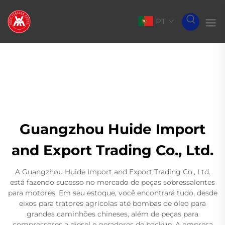
PT
Guangzhou Huide Import
and Export Trading Co., Ltd.
A Guangzhou Huide Import and Export Trading Co., Ltd.
está fazendo sucesso no mercado de peças sobressalentes
para motores. Em seu estoque, você encontrará tudo, desde
eixos para tratores agrícolas até bombas de óleo para
grandes caminhões chineses, além de peças para
compressores a diesel e geradores de backup. A empresa