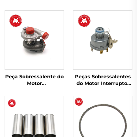
Peça Sobressalente do
Peças Sobressalentes
Motor
do Motor Interruptor
Turbocompressor
de Ignição do Iniciador
2674A423 754111-9 para
34228 1874120M93
Perkins 1103A-33T,
1874535M3 para Trator
1103C-33T
Massey Ferguson