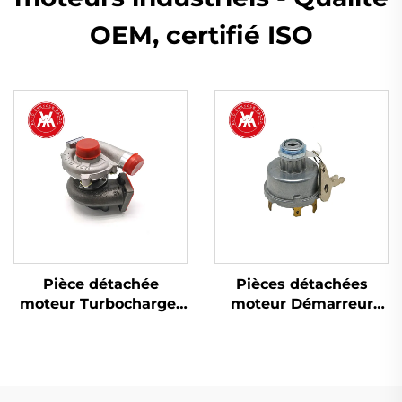
OEM, certifié ISO
Pièce détachée
Pièces détachées
moteur Turbocharger
moteur Démarreur
2674A423 754111-9 pour
Interrupteur
Perkins 1103A-33T,
d'allumage 34228
1103C-33T
1874120M93 1874535M3
pour tracteur Massey