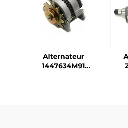
Alternateur
A
1447634M91
1897695M91 pour
Per
Massey Ferguson 230
4.2
240 253 263 265 283
P
298