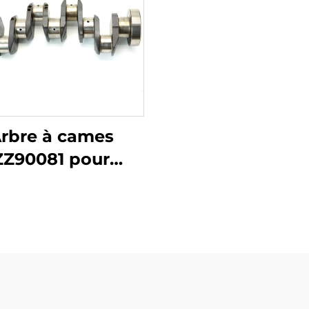
rbre à cames
ZZ90081 pour
kins 4.212 4.236
48 4.248.2 1000
haser Engine