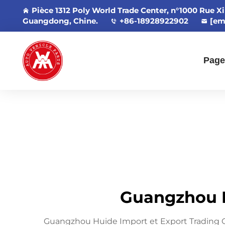
Pièce 1312 Poly World Trade Center, n°1000 Rue X
Guangdong, Chine.
+86-18928922902
[em
Page
Guangzhou Hu
Guangzhou Huide Import et Export Trading Co