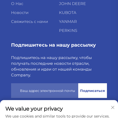
О Нас
JOHN DEERE
Новости
KUBOTA
Свяжитесь с нами
YANMAR
PERKINS
Подпишитесь на нашу рассылку
Подпишитесь на нашу рассылку, чтобы
получать последние новости отрасли,
обновления и идеи от нашей команды
Company.
Подписаться
We value your privacy
Авторские права © 2025 защищены компанией Weltake
We use cookies and similar tools to provide our services.
Import & Export Company Limited
Политика