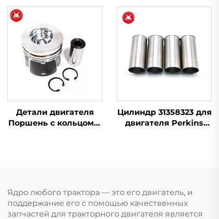
зажигания 1446116M91
145, 250, 255, 350, 375,
для трактора Massey
425, 440, 450
Ferguson серии 200
Детали двигателя
Цилиндр 31358323 для
Поршень с кольцом и
двигателя Perkins
пином T412276 для
3.152 4.203, 6.305
Perkins 1104D-44
1104C-44 404D-22
Ядро любого трактора — это его двигатель, и
поддержание его с помощью качественных
запчастей для тракторного двигателя является