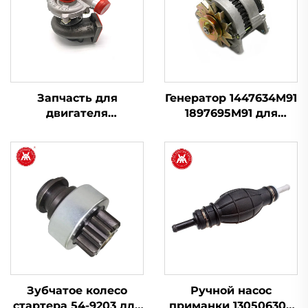
Запчасть для
Генератор 1447634M91
двигателя
1897695M91 для
Турбонаддув
Massey Ferguson 230
2674A423 754111-9 для
240 253 263 265 283
Perkins 1103A-33T,
298
1103C-33T
Зубчатое колесо
Ручной насос
стартера 54-9203 для
приманки 130506300