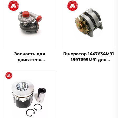
Запчасть для
Генератор 1447634M91
двигателя
1897695M91 для
Турбонаддув
Massey Ferguson 230
2674A423 754111-9 для
240 253 263 265 283
Perkins 1103A-33T,
298
1103C-33T