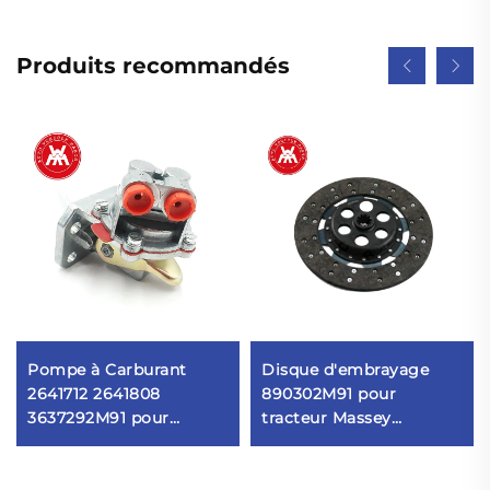
Produits recommandés
Pompe à Carburant
Disque d'embrayage
2641712 2641808
890302M91 pour
3637292M91 pour
tracteur Massey
Massey Ferguson
Ferguson
230,240,250,253,254,255