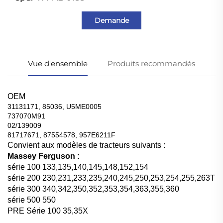
Demande
Vue d'ensemble
Produits recommandés
OEM
31131171, 85036, U5ME0005
737070M91
02/139009
81717671, 87554578, 957E6211F
Convient aux modèles de tracteurs suivants :
Massey Ferguson :
série 100 133,135,140,145,148,152,154
série 200 230,231,233,235,240,245,250,253,254,255,263T
série 300 340,342,350,352,353,354,363,355,360
série 500 550
PRE Série 100 35,35X