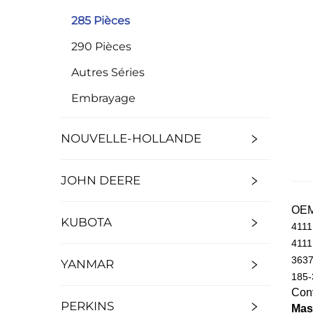
285 Pièces
290 Pièces
Autres Séries
Embrayage
NOUVELLE-HOLLANDE
JOHN DEERE
OE
KUBOTA
4111
4111
363
YANMAR
185-
Conv
PERKINS
Mas