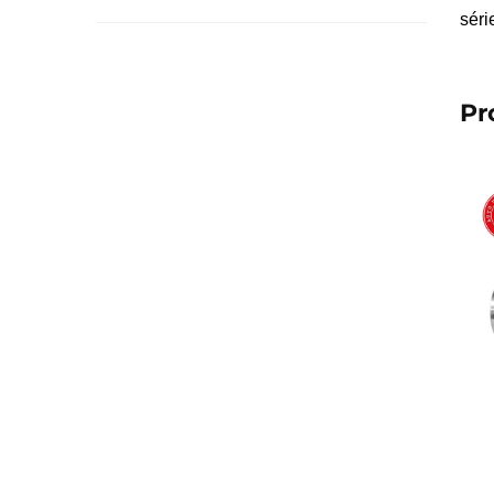
séri
Pr