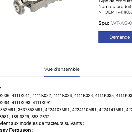
Type de produit
Nom du produit 
N° OEM : 4111K0
WT-AG-
Spu:
Demande
Vue d'ensemble
M
K006, 4111K011, 4111K022, 4111K026, 4111K028, 4111K035, 4111K03
K064, 4111K093, 4111K091
7352M91, 3637353M91, 4224107M91, 4224110M91, 4224141M91, 4
3981, 189-6329, 358-2632
ient aux modèles de tracteurs suivants :
sey Ferguson :