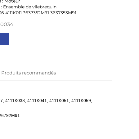
s : Moteur
: Ensemble de vilebrequin
06 4111K011 3637352M91 3637353M91
00034
Produits recommandés
7, 4111K038, 4111K041, 4111K051, 4111K059,
226792M91