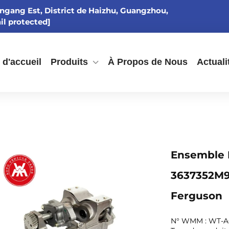
ingang Est, District de Haizhu, Guangzhou,
il protected]
 d'accueil
Produits
À Propos de Nous
Actuali
Ensemble D
3637352M9
Ferguson
N° WMM : WT-A