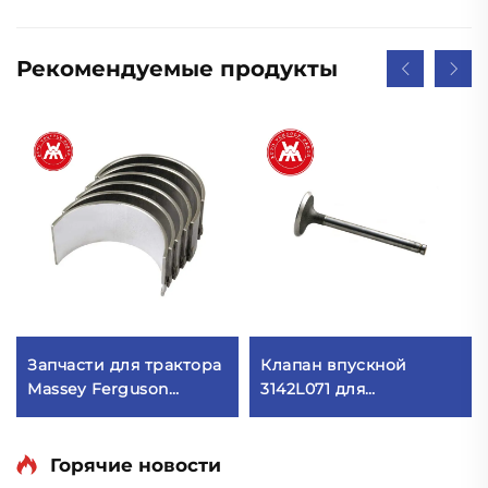
Рекомендуемые продукты
Запчасти для трактора
Клапан впускной
Massey Ferguson
3142L071 для
Набор шатунных
дизельного двигателя
подшипников 85036
Perkins 1006.6T
737070M91 B3022
Горячие новости