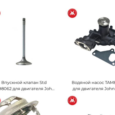
Впускной клапан Std
Водяной насос TAM
98062 для двигателя John
для двигателя John
Deere 4045T/H
3TNE88 4TNE8