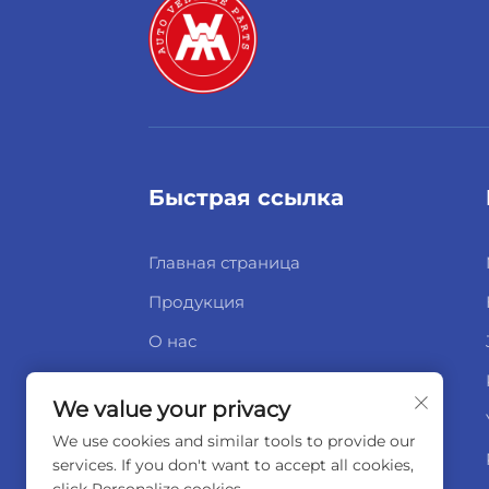
Быстрая ссылка
Главная страница
Продукция
О нас
Новости
We value your privacy
Свяжитесь с нами
We use cookies and similar tools to provide our
services. If you don't want to accept all cookies,