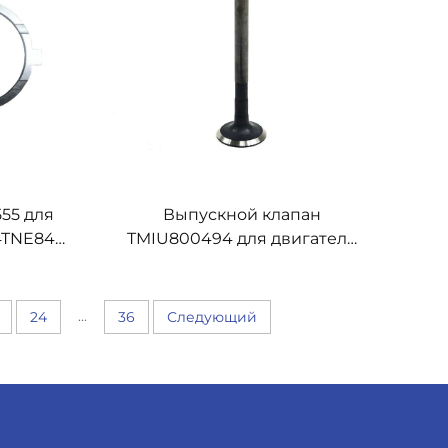
55 для
Выпускной клапан
4TNE84
TMIU800494 для двигателя
John Deere
...
24
36
Следующий