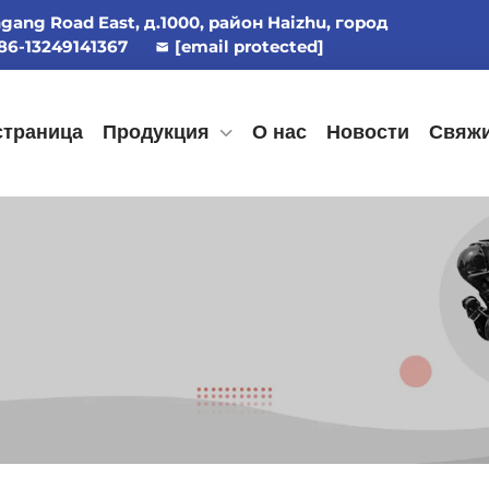
ngang Road East, д.1000, район Haizhu, город
86-13249141367
[email protected]
страница
Продукция
О нас
Новости
Свяжи