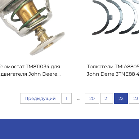
Термостат TM811034 для
Толкатели TMIA8805
двигателя John Deere
John Derre 3TNE88 
3TNE88 4TNE88
4TNE84T
...
Предыдущий
1
20
21
22
23