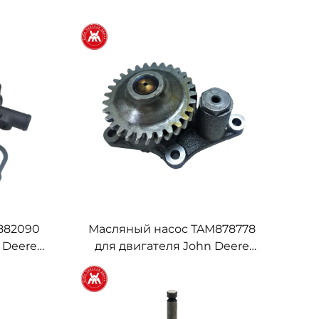
882090
Масляный насос TAM878778
 Deere
для двигателя John Deere
8
3TNE88 4TNE88