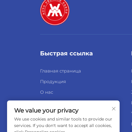
Быстрая ссылка
Главная страница
Продукция
О нас
Новости
We value your privacy
Свяжитесь с нами
We use cookies and similar tools to provide our
services. If you don't want to accept all cookies,