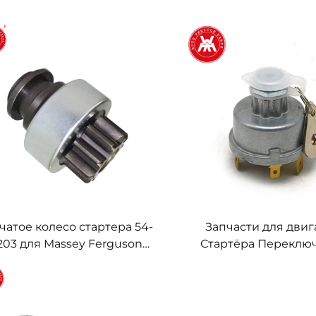
чатое колесо стартера 54-
Запчасти для двиг
203 для Massey Ferguson
Стартёра Переклю
, 145, 250, 255, 350, 375, 425,
зажигания 1446116M
440, 450
трактора Massey Fe
серии 200