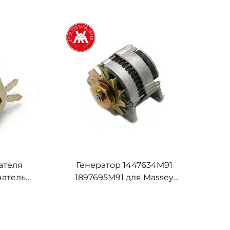
ателя
Генератор 1447634M91
чатель
1897695M91 для Massey
91 для
Ferguson 230 240 253 263 265
rguson
283 298