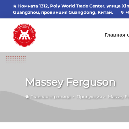
Комната 1312, Poly World Trade Center, улица Xi
Guangzhou, провинция Guangdong, Китай.
+
Главная 
Massey Ferguson
Главная страница
>
Продукция
>
Massey F