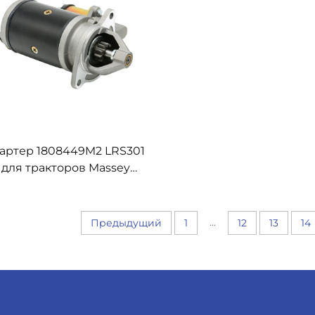
артер 1808449M2 LRS301
для тракторов Massey
Ferguson 135 240
...
Предыдущий
1
12
13
14