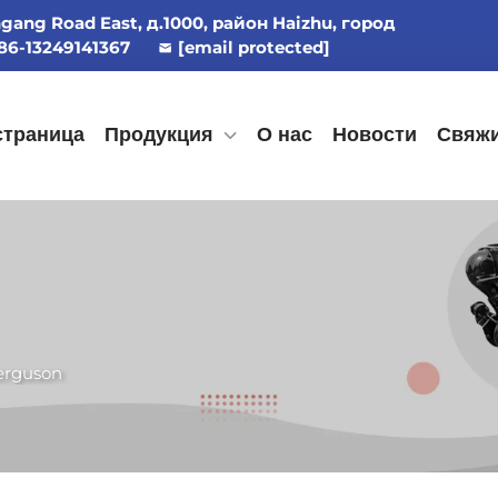
ngang Road East, д.1000, район Haizhu, город
86-13249141367
[email protected]
страница
Продукция
О нас
Новости
Свяжи
erguson