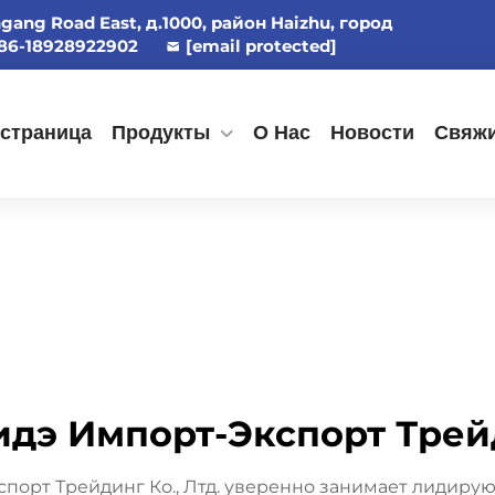
ngang Road East, д.1000, район Haizhu, город
86-18928922902
[email protected]
 страница
Продукты
О Нас
Новости
Свяжи
дэ Импорт-Экспорт Трейд
порт Трейдинг Ко., Лтд. уверенно занимает лидиру