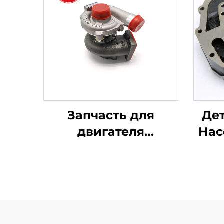
Запчасть для
Дет
двигателя
Нас
Турбонаддув
2674A423 754111-9
U
для Perkins 1103A-
Per
33T, 1103C-33T