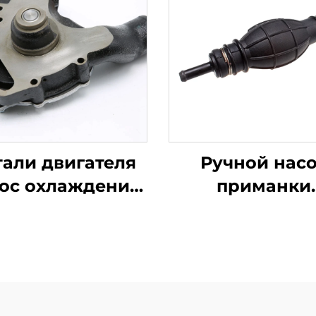
али двигателя
Ручной нас
ос охлаждения
приманки
U5MW0206
130506300 д
5MW0194 для
двигателя Per
kins серии 1100
404D-22 1104D