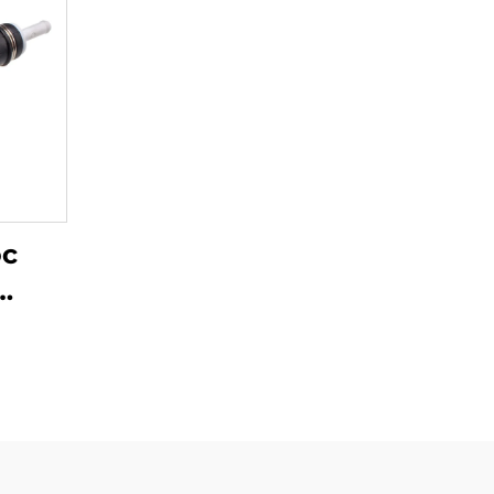
ос
ля
kins
-44