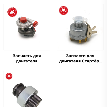
Запчасть для
Запчасти для
двигателя
двигателя Стартёра
Турбонаддув
Переключатель
2674A423 754111-9 для
зажигания 1446116M91
Perkins 1103A-33T,
для трактора Massey
1103C-33T
Ferguson серии 200