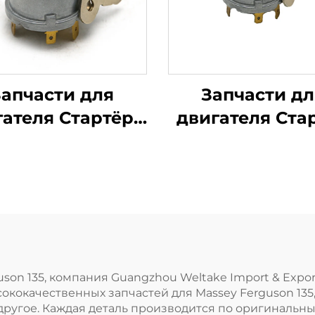
Запчасти для
Запчасти дл
гателя Стартёра
двигателя Ста
ереключатель
Ключ зажига
зажигания
34228 1874120
446116M91 для
1874535M3 д
актора Massey
трактора Mas
guson серии 200
Ferguson
on 135, компания Guangzhou Weltake Import & Export 
кокачественных запчастей для Massey Ferguson 135
 другое. Каждая деталь производится по оригиналь