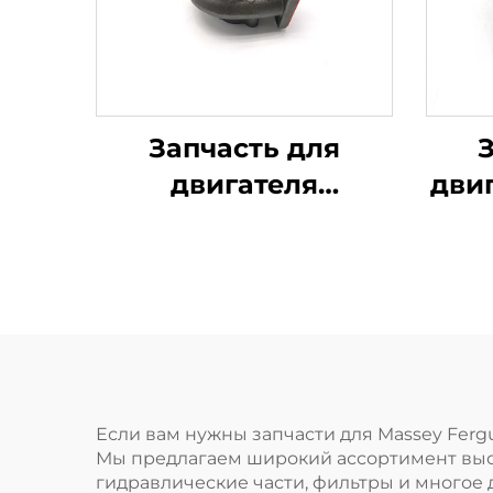
Запчасть для
двигателя
дви
Турбонаддув
П
2674A423 754111-9
для Perkins 1103A-
1
33T, 1103C-33T
тр
Fer
Если вам нужны запчасти для Massey Fergus
Мы предлагаем широкий ассортимент высо
гидравлические части, фильтры и многое