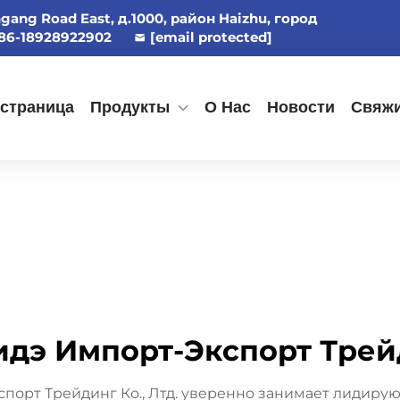
ngang Road East, д.1000, район Haizhu, город
86-18928922902
[email protected]
 страница
Продукты
О Нас
Новости
Свяжи
дэ Импорт-Экспорт Трейд
порт Трейдинг Ко., Лтд. уверенно занимает лидиру