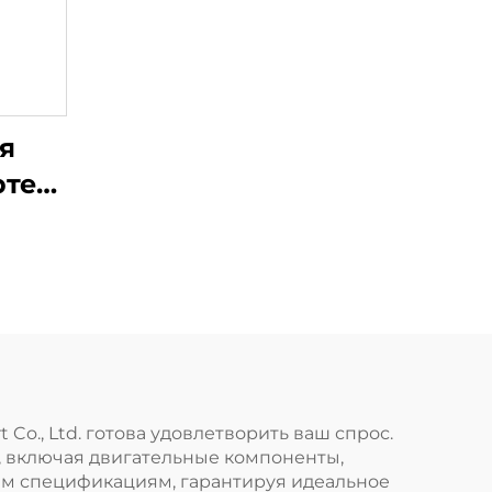
я
ртер
ния
M93
ля
sey
Co., Ltd. готова удовлетворить ваш спрос.
, включая двигательные компоненты,
ным спецификациям, гарантируя идеальное