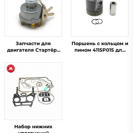
Запчасти для
Поршень с кольцом и
двигателя Стартёра
пином 4115P015 для
Переключатель
двигателя Perkins
зажигания 1446116M91
для трактора Massey
Ferguson серии 200
Набор нижних