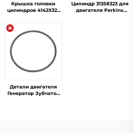
Крышка головки
Цилиндр 31358323 для
цилиндров 4142X323
двигателя Perkins
для двигателей
3.152 4.203, 6.305
Perkins серии 1100
Детали двигателя
Генератор Зубчатое
колесо маховика
31162121 для Perkins
серия 1100