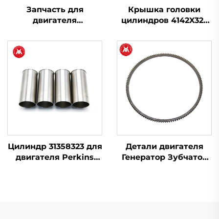
Запчасть для
Крышка головки
двигателя
цилиндров 4142X323
Турбонаддув
для двигателей
2674A423 754111-9 для
Perkins серии 1100
Perkins 1103A-33T,
1103C-33T
Цилиндр 31358323 для
Детали двигателя
двигателя Perkins
Генератор Зубчатое
3.152 4.203, 6.305
колесо маховика
31162121 для Perkins
серия 1100