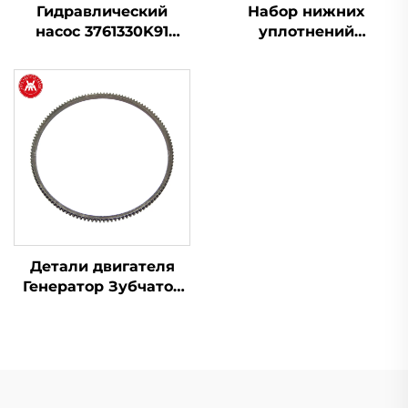
Гидравлический
Набор нижних
насос 3761330K91
уплотнений
3761332K91 для
U5LB0379 для Perkins
трактора Massey
1103
Ferguson
Детали двигателя
Генератор Зубчатое
колесо маховика
31162121 для Perkins
серия 1100