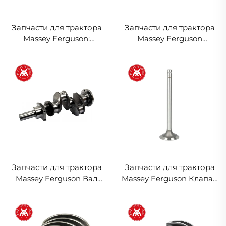
Запчасти для трактора
Запчасти для трактора
Massey Ferguson:
Massey Ferguson
гидравлический
Термостат 1446127M91
подъемный вал
1446165M91 1894961M1
1870934M1 897574
2485648 2485659
2485666
Запчасти для трактора
Запчасти для трактора
Massey Ferguson Вал
Massey Ferguson Клапан
коленчатый ZZ90148,
Выхлоп 31431761
ZZ90116, 84402,
3142A081 31431011
3638309M91, 4222037M91
747581M1 3637529M1