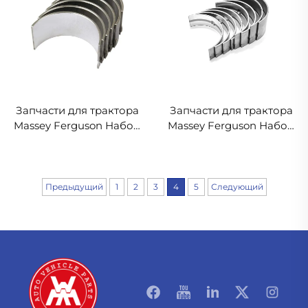
Запчасти для трактора
Запчасти для трактора
Massey Ferguson Набор
Massey Ferguson Набор
шатунных подшипников
главных подшипников
85036 737070M91 B3022
68084 746156M91 M4165
Предыдущий
1
2
3
4
5
Следующий