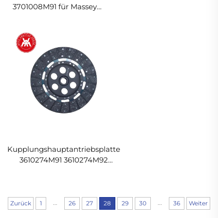
3701008M91 für Massey
Ferguson Traktor
Kupplungshauptantriebsplatte
3610274M91 3610274M92
1693884M91 für Massey
Ferguson Traktor
...
...
Zurück
1
26
27
28
29
30
36
Weiter