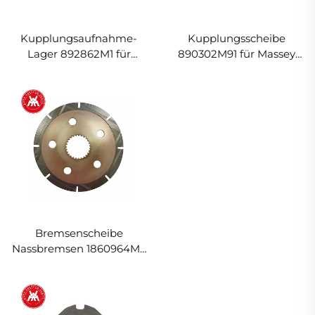
Kupplungsaufnahme-
Kupplungsscheibe
Lager 892862M1 für
890302M91 für Massey
Massey Ferguson Traktor
Ferguson Traktor
Bremsenscheibe
Nassbremsen 1860964M2
für Massey Ferguson
Traktor