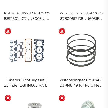
Kühler 81817282 81875325
Kopfdichtung 83977023
83926014 C7NN8005N für
87800517 D8NN6051BA
Ford New Holland 4200
E0NN6051FA F1NN6051BA
4600 5000
für Ford New Holland 5110
5610 6410 6610 6710 Motor
Oberes Dichtungsset 3
Pistonsringset 83917468
Zylinder D8NN6051AA für
DJPN6149 für Ford New
Ford New Holland 2910
Holland 10 30 100 1000
3610 3910 4110 4610 3230
Serie
3430 3930 4130 4630
4000