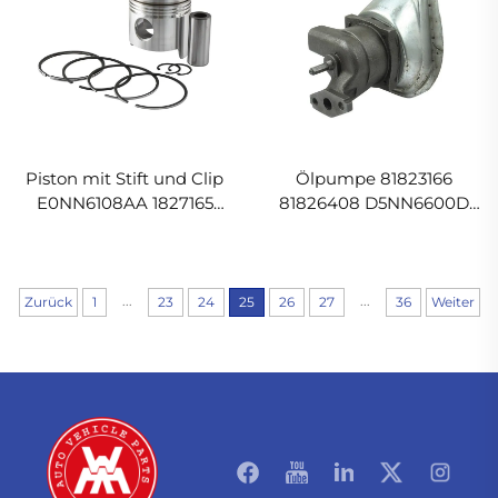
Piston mit Stift und Clip
Ölpumpe 81823166
E0NN6108AA 1827165
81826408 D5NN6600D
81845875 81827165 für
für Ford New Holland
Ford New Holland Motor
Motor
...
...
Zurück
1
23
24
25
26
27
36
Weiter