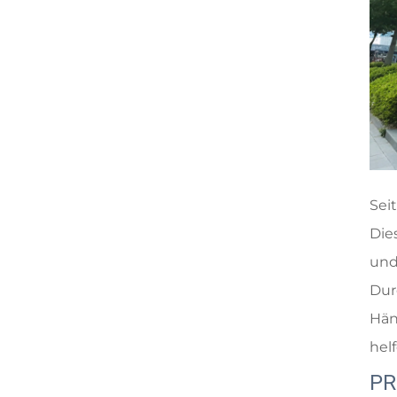
Sei
Die
und
Dur
Hän
hel
PR