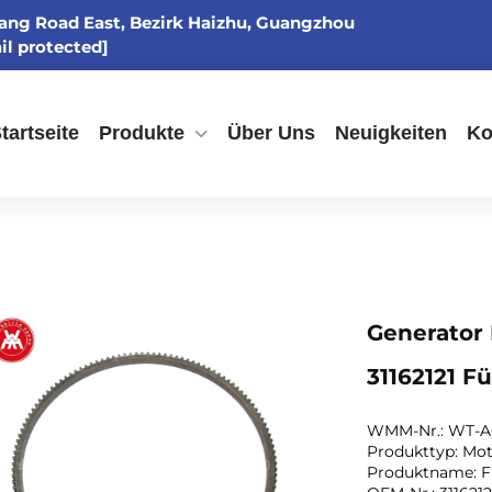
gang Road East, Bezirk Haizhu, Guangzhou
il protected]
tartseite
Produkte
Über Uns
Neuigkeiten
Ko
Generator 
31162121 Fü
WMM-Nr.: WT-A
Produkttyp: Mo
Produktname: F