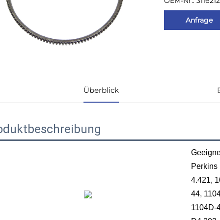
OEM-Nr.: 3116212
Anfrage
Überblick
oduktbeschreibung
Geeignet
Perkins 
4.421, 
44, 110
1104D-44