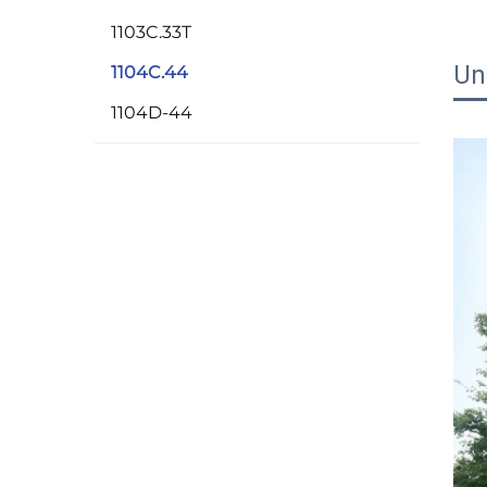
1103C.33T
Un
1104C.44
1104D-44