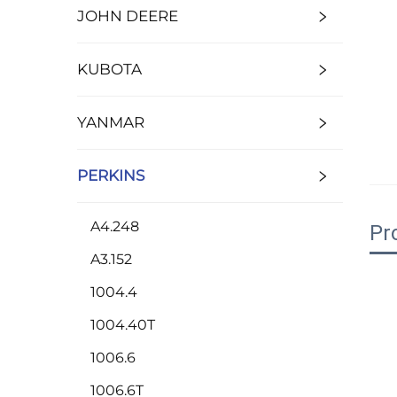
JOHN DEERE
KUBOTA
YANMAR
PERKINS
A4.248
Pr
A3.152
1004.4
1004.40T
1006.6
1006.6T