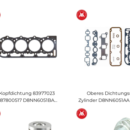
Kopfdichtung 83977023
Oberes Dichtungs
87800517 D8NN6051BA
Zylinder D8NN6051AA 
NN6051FA F1NN6051BA für
New Holland 2910 36
ord New Holland 5110 5610
4110 4610 3230 3430 3
6410 6610 6710 Motor
4630 4000