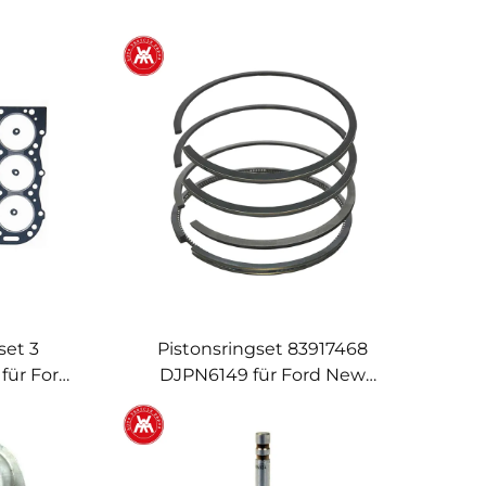
set 3
Pistonsringset 83917468
für Ford
DJPN6149 für Ford New
10 3910
Holland 10 30 100 1000 Serie
930 4130