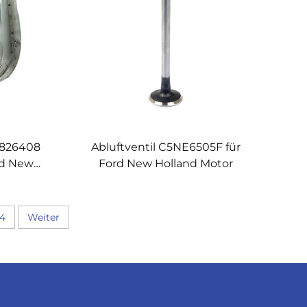
1826408
Abluftventil C5NE6505F für
rd New
Ford New Holland Motor
r
4
Weiter