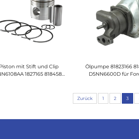
Piston mit Stift und Clip
Ölpumpe 81823166 8
N6108AA 1827165 81845875
D5NN6600D für Fo
27165 für Ford New Holland
Holland Moto
Motor
Zurück
1
2
3