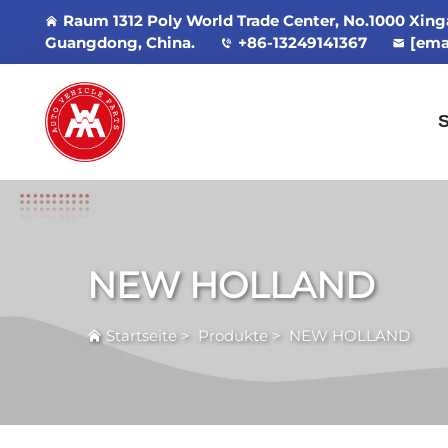
Raum 1312 Poly World Trade Center, No.1000 Xin
Guangdong, China.
+86-13249141367
[ema
S
NEW HOLLAND
Startseite
>
Produkte
>
NEW HOLLAND