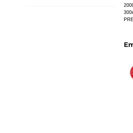
200
300e
PRE
Em