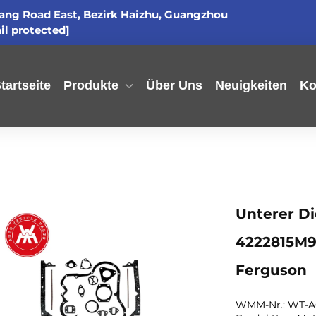
gang Road East, Bezirk Haizhu, Guangzhou
il protected]
tartseite
Produkte
Über Uns
Neuigkeiten
Ko
Unterer Di
4222815M9
Ferguson
WMM-Nr.: WT-A