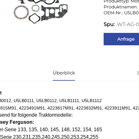
Produkttyp: Mo
Produktnamen: 
OEM-Nr.: U5LB0
WT-AG-
Spu:
Anfrage
Überblick
M
0012, U5LB0111, U5LB0112, U5LB1111, U5LB1112
815M91, 4223491M91, 4223817M91, 4223832M91, 4223911M91, 4
end für folgende Traktormodelle:
sey Ferguson:
r-Serie 133, 135, 140, 145, 148, 152, 154, 165
Serie 230,231,235,240,245,250,253,254,255