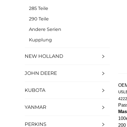
285 Teile
290 Teile
Andere Serien
Kupplung
NEW HOLLAND
JOHN DEERE
OE
KUBOTA
U5LB
4222
Pass
YANMAR
Mas
100e
PERKINS
200 